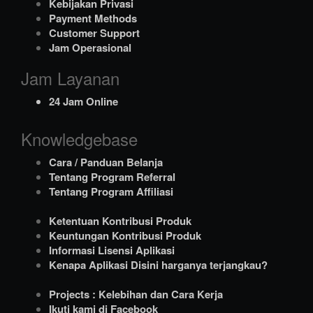
Kebijakan Privasi
Payment Methods
Customer Support
Jam Operasional
Jam Layanan
24 Jam Online
Knowledgebase
Cara / Panduan Belanja
Tentang Program Referral
Tentang Program Affiliasi
Ketentuan Kontribusi Produk
Keuntungan Kontribusi Produk
Informasi Lisensi Aplikasi
Kenapa Aplikasi Disini harganya terjangkau?
Projects : Kelebihan dan Cara Kerja
Ikuti kami di Facebook