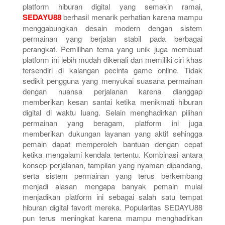
platform hiburan digital yang semakin ramai,
SEDAYU88
berhasil menarik perhatian karena mampu
menggabungkan desain modern dengan sistem
permainan yang berjalan stabil pada berbagai
perangkat. Pemilihan tema yang unik juga membuat
platform ini lebih mudah dikenali dan memiliki ciri khas
tersendiri di kalangan pecinta game online. Tidak
sedikit pengguna yang menyukai suasana permainan
dengan nuansa perjalanan karena dianggap
memberikan kesan santai ketika menikmati hiburan
digital di waktu luang. Selain menghadirkan pilihan
permainan yang beragam, platform ini juga
memberikan dukungan layanan yang aktif sehingga
pemain dapat memperoleh bantuan dengan cepat
ketika mengalami kendala tertentu. Kombinasi antara
konsep perjalanan, tampilan yang nyaman dipandang,
serta sistem permainan yang terus berkembang
menjadi alasan mengapa banyak pemain mulai
menjadikan platform ini sebagai salah satu tempat
hiburan digital favorit mereka. Popularitas SEDAYU88
pun terus meningkat karena mampu menghadirkan