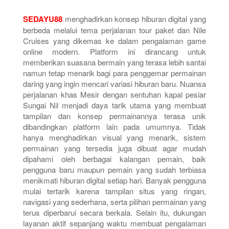
SEDAYU88
menghadirkan konsep hiburan digital yang
berbeda melalui tema perjalanan tour paket dan Nile
Cruises yang dikemas ke dalam pengalaman game
online modern. Platform ini dirancang untuk
memberikan suasana bermain yang terasa lebih santai
namun tetap menarik bagi para penggemar permainan
daring yang ingin mencari variasi hiburan baru. Nuansa
perjalanan khas Mesir dengan sentuhan kapal pesiar
Sungai Nil menjadi daya tarik utama yang membuat
tampilan dan konsep permainannya terasa unik
dibandingkan platform lain pada umumnya. Tidak
hanya menghadirkan visual yang menarik, sistem
permainan yang tersedia juga dibuat agar mudah
dipahami oleh berbagai kalangan pemain, baik
pengguna baru maupun pemain yang sudah terbiasa
menikmati hiburan digital setiap hari. Banyak pengguna
mulai tertarik karena tampilan situs yang ringan,
navigasi yang sederhana, serta pilihan permainan yang
terus diperbarui secara berkala. Selain itu, dukungan
layanan aktif sepanjang waktu membuat pengalaman