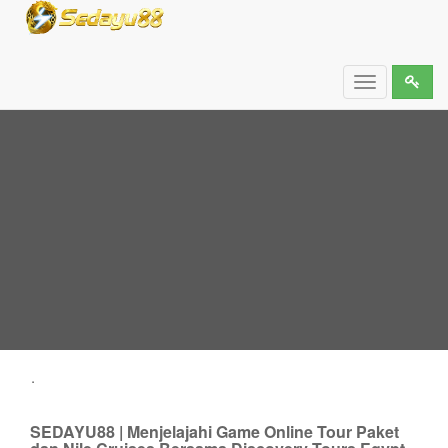
SEDAYU88 | Menjelajahi Game Online Tour Paket
dan Nile Cruises Bersama Discovery Tours Egypt
Toggle
navigation
.
SEDAYU88 | Menjelajahi Game Online Tour Paket