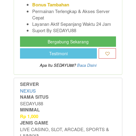
Bonus Tambahan
Permainan Terlengkap & Akses Server
Cepat
Layanan Aktif Sepanjang Waktu 24 Jam
Suport By SEDAYU88
Bergabung Sekarang
Testimoni
Apa Itu SEDAYU88?
Baca Disini
SERVER
NEXUS
NAMA SITUS
SEDAYU88
MINIMAL
Rp
1,000
JENIS GAME
LIVE CASINO, SLOT, ARCADE, SPORTS &
LAINNYA