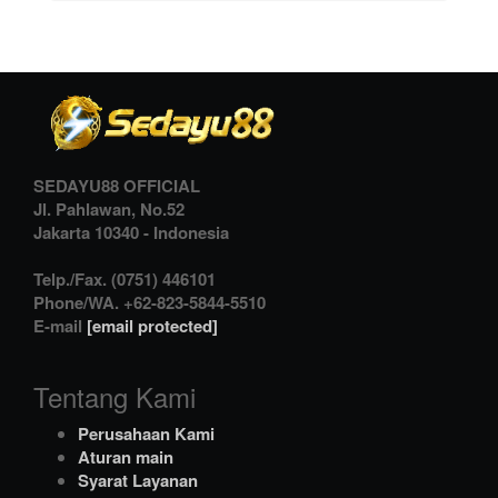
SEDAYU88 OFFICIAL
Jl. Pahlawan, No.52
Jakarta
10340
-
Indonesia
Telp./Fax.
(0751) 446101
Phone/WA.
+62-823-5844-5510
E-mail
[email protected]
Tentang Kami
Perusahaan Kami
Aturan main
Syarat Layanan